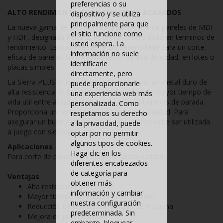
preferencias o su
ALTO RENDIMIENTO CON EXCELENTES ACABADOS
dispositivo y se utiliza
principalmente para que
La nueva gama de sierras Frezite para corte de paneles de MDF
el sitio funcione como
y HDF, designada PLUS 2, es un verdadero éxito en terminos de
usted espera. La
rendimiento. Esta nueva sierra fue desarrollada para un corte
información no suele
eficaz de paneles con revestimiento de alta densidad, en lotes o
identificarle
placas simples.
directamente, pero
La Sierra PLUS 2 tiene diente trapecio-plano en metal duro de
puede proporcionarle
alta resistencia al desgaste (HW) permitiendo mayor tiempo de
una experiencia web más
vida util entre afilados y una reducción de tiempos de parada.
personalizada. Como
Proporciona un corte limpio y de excelente calidad. Para
respetamos su derecho
asegurar un buen acabado en la cara inferior debe ser utilizada
a la privacidad, puede
a juego con sierra incisora.
optar por no permitir
algunos tipos de cookies.
Aplicaciones
Haga clic en los
Para corte de paneles en máquina seccionadora.
diferentes encabezados
de categoría para
Ventajas
obtener más
Alta resistencia al desgaste
información y cambiar
Mayor tiempo de vida útil entre afilados
nuestra configuración
Reducción de tiempos de parada de máquina
predeterminada. Sin
Mejora de productividad
embargo, bloquear