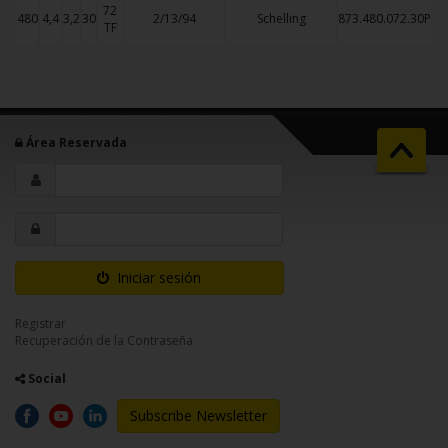
72
480
4,4
3,2
30
2/13/94
Schelling
873.480.072.30P
TF
Área Reservada
Iniciar sesión
Registrar
Recuperación de la Contraseña
Social
Subscribe Newsletter