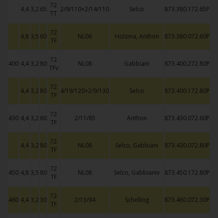
72
4,4
3,2
65
2/9/110+2/14/110
Selco
873.380.172.65P
TT
72
4,8
3,5
60
NL06
Holzma, Anthon
873.380.072.60P
TF
72
400
4,4
3,2
80
NL08
Gabbiani
873.400.272.80P
TFv
72
4,4
3,2
80
4/19/120+2/9/130
Selco
873.400.172.80P
TF
72
430
4,4
3,2
60
2/11/85
Anthon
873.430.072.60P
TF
72
4,4
3,2
80
NL08
Selco, Gabbiani
873.430.072.80P
TF
72
450
4,8
3,5
80
NL08
Selco, Gabbianiv
873.450.172.80P
TF
72
460
4,4
3,2
30
2/13/94
Schelling
873.460.072.30P
TF