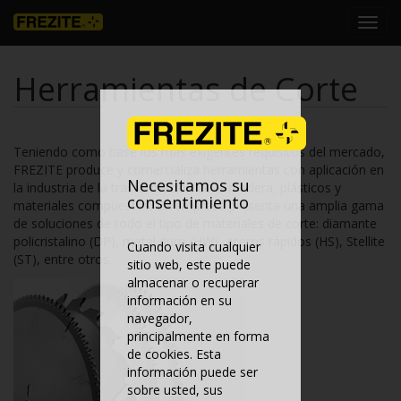
Toggl
navig
Herramientas de Corte
Teniendo como base los más exigentes requisitos del mercado,
FREZITE produce y comercializa herramientas con aplicación en
Necesitamos su
la industria de la trasformación de la madera, plásticos y
consentimiento
materiales compuestos. La empresa presenta una amplia gama
de soluciones de todo el tipo de materiales de corte: diamante
policristalino (DP), metal duro (HW), aceros rápidos (HS), Stellite
Cuando visita cualquier
(ST), entre otros.
sitio web, este puede
almacenar o recuperar
información en su
navegador,
principalmente en forma
de cookies. Esta
información puede ser
sobre usted, sus