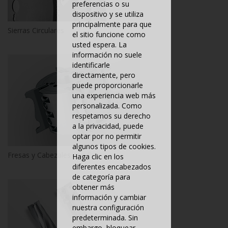
preferencias o su
dispositivo y se utiliza
principalmente para que
Sierras Circulares
el sitio funcione como
usted espera. La
información no suele
identificarle
directamente, pero
puede proporcionarle
una experiencia web más
personalizada. Como
respetamos su derecho
a la privacidad, puede
optar por no permitir
algunos tipos de cookies.
Fresas y Cabezales con Eje
Haga clic en los
diferentes encabezados
de categoría para
obtener más
información y cambiar
nuestra configuración
predeterminada. Sin
embargo, bloquear