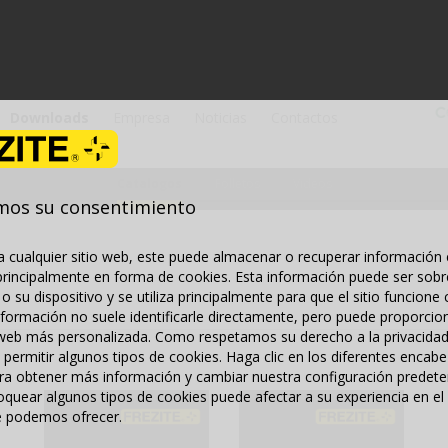
Downloads
Empresa
Noticias
Contactos
Catalogos
Folletos
Videos
mos su consentimiento
a cualquier sitio web, este puede almacenar o recuperar información 
rincipalmente en forma de cookies. Esta información puede ser sobr
 o su dispositivo y se utiliza principalmente para que el sitio funcion
nformación no suele identificarle directamente, pero puede proporcio
 web más personalizada. Como respetamos su derecho a la privacida
 permitir algunos tipos de cookies. Haga clic en los diferentes encab
ra obtener más información y cambiar nuestra configuración predete
quear algunos tipos de cookies puede afectar a su experiencia en el s
e podemos ofrecer.