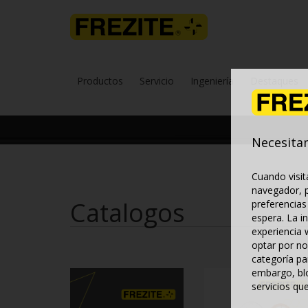
Productos
Servicio
Ingeniería
Destaques
Necesita
Cuando visit
navegador, p
Catalogos
preferencias
espera. La i
experiencia
optar por no
categoría pa
embargo, blo
servicios qu