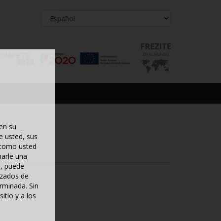
en su
e usted, sus
e como usted
narle una
d, puede
ezados de
rminada. Sin
itio y a los