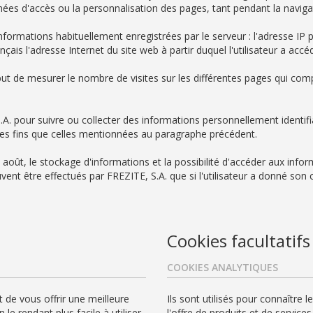
onnées d'accès ou la personnalisation des pages, tant pendant la navigat
rmations habituellement enregistrées par le serveur : l'adresse IP par 
Français l'adresse Internet du site web à partir duquel l'utilisateur a ac
but de mesurer le nombre de visites sur les différentes pages qui com
.A. pour suivre ou collecter des informations personnellement identifi
'autres fins que celles mentionnées au paragraphe précédent.
oût, le stockage d'informations et la possibilité d'accéder aux info
vent être effectués par FREZITE, S.A. que si l'utilisateur a donné son 
Cookies facultatifs
COOKIES ANALYTIQUES
de vous offrir une meilleure
Ils sont utilisés pour connaître 
e rendant plus facile à utiliser.
l'offre de produits et de services