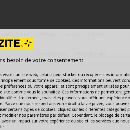
Téléchargement
Entreprise
Nouvelles
Contacts
Technologie et Processus
Outils de Coupe
ns besoin de votre consentement
 visitez un site web, celui-ci peut stocker ou récupérer des informati
principalement sous forme de cookies. Ces informations peuvent con
s préférences ou votre appareil et sont principalement utilisées pour 
le site comme vous le souhaitez. Ces informations ne permettent gé
identifier directement, mais elles peuvent vous offrir une expérience 
e. Parce que nous respectons votre droit à la vie privée, vous pouvez 
iser certains types de cookies. Cliquez sur les différentes catégories 
s normes d’extrême rigueur, on
et modifier nos paramètres par défaut. Cependant, le blocage de certa
ine. La certitude de notre
 avoir un impact sur votre expérience du site et les services que n
nviction que le futur nous
ir.