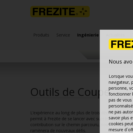
Produits
Service
Ingénierie
Actualités
Nous avo
Lorsque vous
navigateur, 
Outils de Coupe
personne, vo
fonctionner 
pas de vous 
personnalisé
ne pas autor
L’expérience au long de plus de trois décennies et le
savoir plus 
permit à Frezite de se lancer avec succès sur ce doma
cookies peut
contribution sur le chemin parcouru, nous donne la co
mesure d´offr
ramènera de nouveaux défis.