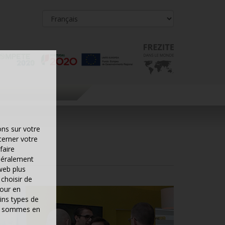
ons sur votre
cerner votre
faire
néralement
web plus
choisir de
pour en
ins types de
ous sommes en