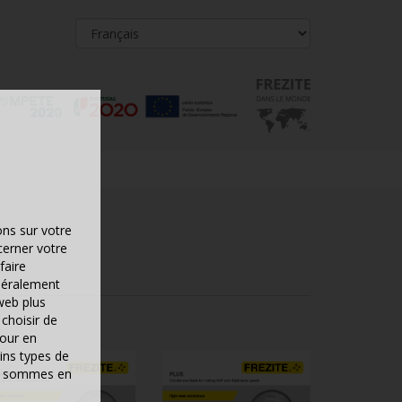
ons sur votre
cerner votre
faire
néralement
web plus
choisir de
pour en
ins types de
ous sommes en