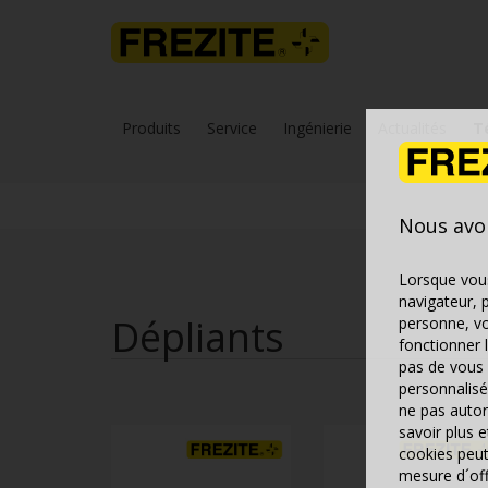
Produits
Service
Ingénierie
Actualités
T
Nous avo
Lorsque vous
navigateur, 
Dépliants
personne, vo
fonctionner 
pas de vous 
personnalisé
ne pas autor
savoir plus 
cookies peut
mesure d´offr