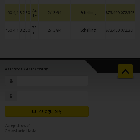
72
460
4,4
3,2
30
2/13/94
Schelling
873.460.072.30P
TF
72
480
4,4
3,2
30
2/13/94
Schelling
873.480.072.30P
TF
Obszar Zastrzeżony
Zaloguj Się
Zarejestrować
Odzyskanie Hasła