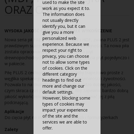
used to make the site
ORAZ OSB)
work as you expect it to.
The information does
not usually directly
identify you, but it can
WYSOKA JAKOŚĆ CIĘCIA DOSKONAŁE WYKOŃCZENIE
give you a more
personalized web
Nowa seria pił FREZITE do cięcia MDF i HDF, zwana PLUS 2 jest
experience. Because we
prawdziwym sukcesem pod względem wydajności. Ta nowa piła
respect your right to
została opracowana do wydajnego cięcia płyt
privacy, you can choose
drewnopochodnych o dużej gęstości, do cięcia płyt pojedynczo i
not to allow some types
w pakiecie.
of cookies. Click on the
Piłę PLUS 2 cechuje wyposażenie w zęby trapezowo proste z
different category
węglika spiekanego o zwiększonej wytrzymałości i żywotności.
headings to find out
Pozwala to na dłuższą prace piły przy bardzo dobrej jakości,
more and change our
czym skraca czas postoju maszyny. Aby zapewnić bardzo dobrą
default settings.
jakość wykończenia spodu płyty, należy używać jej z piłą
However, blocking some
podcinającą.
types of cookies may
impact your experience
Aplikacje
of the site and the
Do cięcia płyt na maszynach panelowych i formatyzerkach
services we are able to
offer.
Zalety