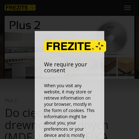
Toggl
navig
We require your
consent
When you visit any
website, it may store or
retrieve information on
Plus 2
your browser, mostly in
Do cięcia płyt
the form of cookies. This
information might be
drewnopochodnych
about you, your
preferences or your
(MDF, HDF, SKLEJKA
device and is mostly