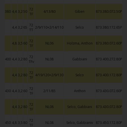
72
380
4,4
3,2
50
4/13/80
Giben
873.380.072.50P
TF
72
4,4
3,2
65
2/9/110+2/14/110
Selco
873.380.172.65P
TT
72
4,8
3,5
60
NL06
Holzma, Anthon
873.380.072.60P
TF
72
400
4,4
3,2
80
NL08
Gabbiani
873.400.272.80P
TFv
72
4,4
3,2
80
4/19/120+2/9/130
Selco
873.400.172.80P
TF
72
430
4,4
3,2
60
2/11/85
Anthon
873.430.072.60P
TF
72
4,4
3,2
80
NL08
Selco, Gabbiani
873.430.072.80P
TF
72
450
4,8
3,5
80
NL08
Selco, Gabbianiv
873.450.172.80P
TF