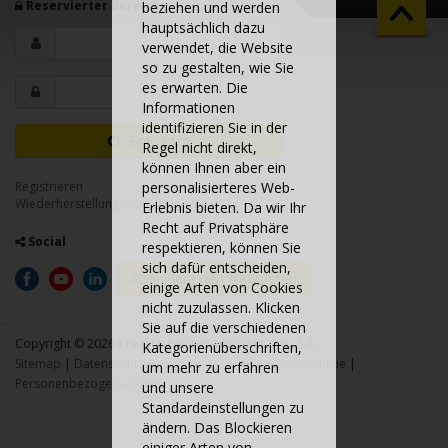
Reservierter Bereich
beziehen und werden
hauptsächlich dazu
verwendet, die Website
so zu gestalten, wie Sie
es erwarten. Die
Informationen
identifizieren Sie in der
Einloggen
Regel nicht direkt,
können Ihnen aber ein
Registrieren
personalisierteres Web-
Wiederherstellung von Passwörtern
Erlebnis bieten. Da wir Ihr
Recht auf Privatsphäre
Social
respektieren, können Sie
sich dafür entscheiden,
Abonniere den Newsletter
einige Arten von Cookies
nicht zuzulassen. Klicken
Sie auf die verschiedenen
Copyright © 2026
Frezite
Ferramentas de Corte, S.A.
Kategorienüberschriften,
Sitemap
|
Datenschutz-Bestimmungen
|
Cookies-Richtlinie
|
um mehr zu erfahren
Personenbezogene Daten
und unsere
Standardeinstellungen zu
ändern. Das Blockieren
einiger Arten von