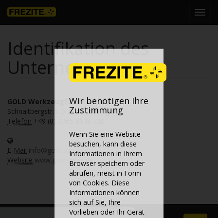
Toggl
navig
Identifikation des
Unternehmens
Wir benötigen Ihre
GOLD Werkzeugfabrik GmbH
Zustimmung
Schnaitbergstr.1 D-73457 Essingen
Telefon
+49 (0) 7365 9648 720
Wenn Sie eine Website
besuchen, kann diese
E-Mail
info@gold-tools.de
Informationen in Ihrem
Website
www.gold-tools.de
Browser speichern oder
abrufen, meist in Form
von Cookies. Diese
Informationen können
sich auf Sie, Ihre
Vorlieben oder Ihr Gerät