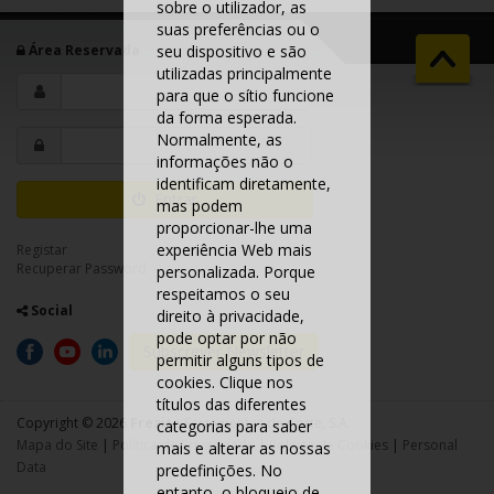
sobre o utilizador, as
suas preferências ou o
Área Reservada
seu dispositivo e são
utilizadas principalmente
para que o sítio funcione
da forma esperada.
Normalmente, as
informações não o
identificam diretamente,
Entrar
mas podem
proporcionar-lhe uma
experiência Web mais
Registar
Recuperar Password
personalizada. Porque
respeitamos o seu
Social
direito à privacidade,
pode optar por não
Subscrever Newsletter
permitir alguns tipos de
cookies. Clique nos
títulos das diferentes
Copyright © 2026
Frezite
Ferramentas de Corte, S.A.
categorias para saber
Mapa do Site
|
Política de Privacidade
|
Política de Cookies
|
Personal
mais e alterar as nossas
Data
predefinições. No
entanto, o bloqueio de