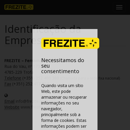
Toggl
navig
Identificação da
Empresa
Necessitamos do
FREZITE – Ferramentas de Corte, S.A.
seu
Rua do Vau, nº 173
consentimento
4785-229 Trofa
Telefone
(+351) 252 400 360
(Chamada para a rede fixa nacional)
Fax
(+351) 252 417 254
Quando visita um sítio
Web, este pode
armazenar ou recuperar
Email
info@frezite.com
informações no seu
Website
www.frezite.com
navegador,
principalmente sob a
forma de cookies. Estas
informações podem ser