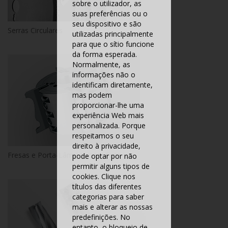
sobre o utilizador, as
suas preferências ou o
seu dispositivo e são
Serras Circulares
utilizadas principalmente
para que o sítio funcione
da forma esperada.
Normalmente, as
informações não o
identificam diretamente,
mas podem
proporcionar-lhe uma
experiência Web mais
personalizada. Porque
respeitamos o seu
direito à privacidade,
Fresas e Porta-Lâminas com Furo
pode optar por não
permitir alguns tipos de
cookies. Clique nos
títulos das diferentes
categorias para saber
mais e alterar as nossas
predefinições. No
entanto, o bloqueio de