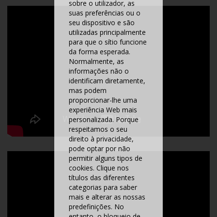
sobre o utilizador, as
suas preferências ou o
seu dispositivo e são
utilizadas principalmente
para que o sítio funcione
da forma esperada.
Normalmente, as
informações não o
identificam diretamente,
mas podem
proporcionar-lhe uma
experiência Web mais
personalizada. Porque
respeitamos o seu
direito à privacidade,
pode optar por não
permitir alguns tipos de
cookies. Clique nos
títulos das diferentes
categorias para saber
mais e alterar as nossas
predefinições. No
entanto, o bloqueio de