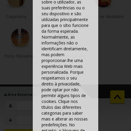
sobre o utilizador, as
suas preferências ou o
seu dispositivo e são
Carpintaria
Indústria de Painéis
Indústria de Mobiliário
utilizadas principalmente
para que o sítio funcione
da forma esperada.
Normalmente, as
informações não o
identificam diretamente,
mas podem
Pisos Flutuantes
Materiais Compósitos
proporcionar-lhe uma
experiência Web mais
personalizada. Porque
respeitamos o seu
direito à privacidade,
pode optar por não
Área Reservada
permitir alguns tipos de
cookies. Clique nos
títulos das diferentes
categorias para saber
mais e alterar as nossas
predefinições. No
entanto, o bloqueio de